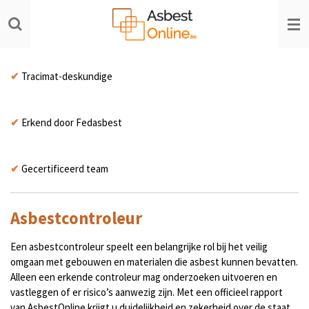
Ga
direct
naar
de
hoofdinhoud
✔
Tracimat-deskundige
✔
Erkend door Fedasbest
✔
Gecertificeerd team
Asbestcontroleur
Een asbestcontroleur speelt een belangrijke rol bij het veilig
omgaan met gebouwen en materialen die asbest kunnen bevatten.
Alleen een erkende controleur mag onderzoeken uitvoeren en
vastleggen of er risico’s aanwezig zijn. Met een officieel rapport
van AsbestOnline krijgt u duidelijkheid en zekerheid over de staat